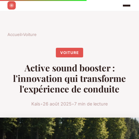
Accueil
›
Voiture
VOITURE
Active sound booster :
l'innovation qui transforme
l'expérience de conduite
Kaïs
•
26 août 2025
•
7 min de lecture