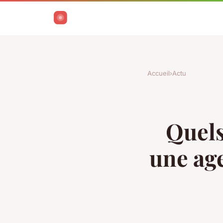
Accueil
›
Actu
Quels
une age