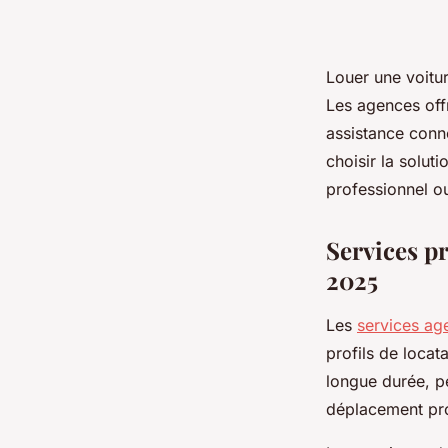
Louer une voitur
Les agences off
assistance conn
choisir la solut
professionnel o
Services p
2025
Les
services ag
profils de locat
longue durée, pe
déplacement pro