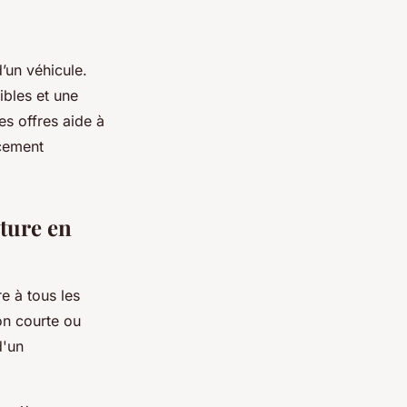
’un véhicule.
ibles et une
s offres aide à
acement
iture en
e à tous les
on courte ou
d'un