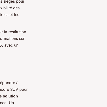
es sièges pour
xibilité des
tress et les
r la restitution
formations sur
25, avec un
répondre à
 encore SUV pour
ne
solution
ence. Un