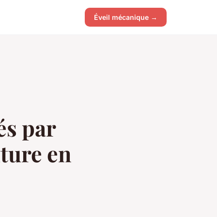
Éveil mécanique →
és par
iture en