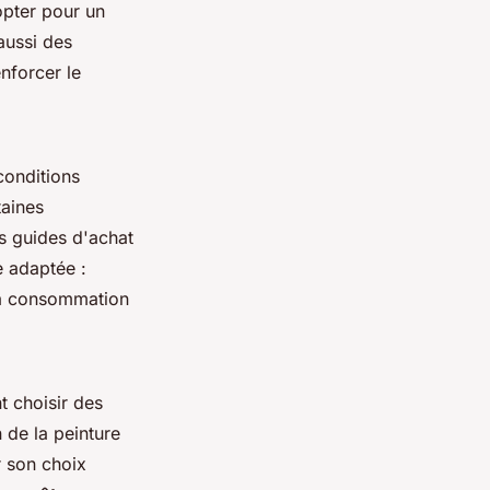
opter pour un
aussi des
nforcer le
conditions
taines
es guides d'achat
e adaptée :
la consommation
nt choisir des
de la peinture
r son choix