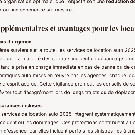
ne organisation optimale, que l'objectif soit une
réduction d
o
ou une expérience sur-mesure.
pplémentaires et avantages pour les loca
cas d'urgence
me survient sur la route, les services de location auto 202
rapide. La majorité des contrats incluent un dépannage d'ur
litant la prise en charge immédiate en cas de panne ou de 
 pratiques auto mises en œuvre par les agences, chaque loca
té d'esprit accrue. Cette vigilance promeut les conseils de sé
 éviter tout désagrément lors de longs trajets ou de déplac
surances incluses
 services de location auto 2025 intègrent systématiquement
'accident ou les dommages. Ces protections contribuent à l'
d'essence, car elles incluent parfois les sinistres liés à u