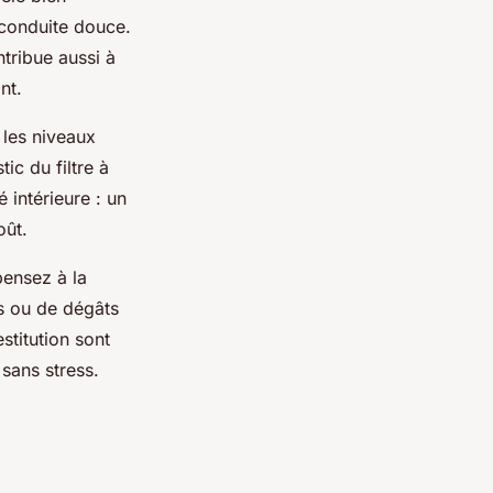
e conduite douce.
tribue aussi à
nt.
 les niveaux
ic du filtre à
 intérieure : un
oût.
pensez à la
es ou de dégâts
stitution sont
 sans stress.