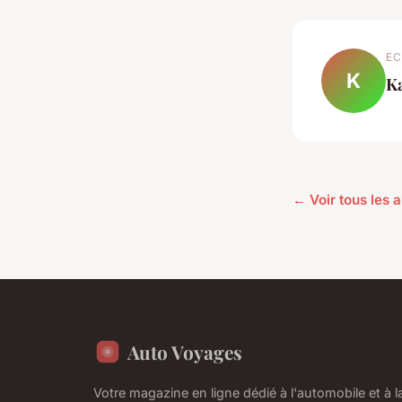
EC
K
K
← Voir tous les a
Auto Voyages
Votre magazine en ligne dédié à l'automobile et à 