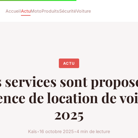
Accueil
Actu
Moto
Produits
Sécurité
Voiture
ACTU
 services sont propos
nce de location de vo
2025
Kaïs
•
16 octobre 2025
•
4 min de lecture