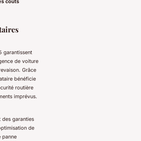
es coûts
taires
5 garantissent
gence de voiture
crevaison. Grâce
taire bénéficie
curité routière
ements imprévus.
 des garanties
optimisation de
ne panne