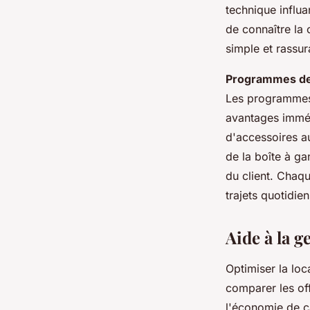
technique influa
de connaître la
simple et rassur
Programmes de f
Les programmes 
avantages immédi
d'accessoires au
de la boîte à ga
du client. Chaqu
trajets quotidie
Aide à la g
Optimiser la lo
comparer les of
l'économie de c