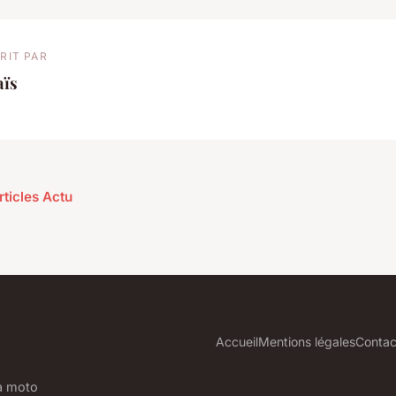
RIT PAR
aïs
rticles Actu
Accueil
Mentions légales
Contac
la moto